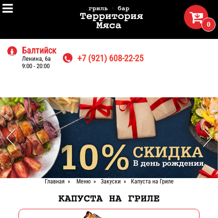

гриль · бар

Территория
0
Мяса
Балтийск

+7 (921) 608-22-25
Ленина, 6а

9:00 - 20:00
Главная
»
Меню
»
Закуски
»
Капуста на Гриле
КАПУСТА НА ГРИЛЕ