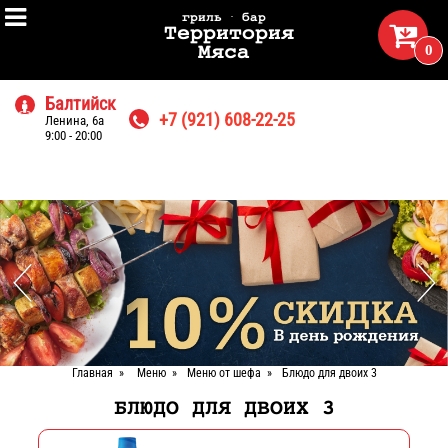

гриль · бар

Территория
0
Мяса
Балтийск

+7 (921) 608-22-25
Ленина, 6а

9:00 - 20:00
Главная
»
Меню
»
Меню от шефа
»
Блюдо для двоих 3
БЛЮДО ДЛЯ ДВОИХ 3