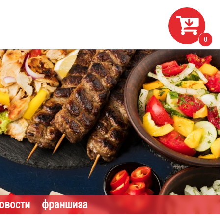

0
новости
франшиза