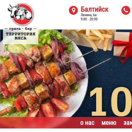
Балтийск


Ленина, 6а
9:00 - 20:00
·
гриль
бар
ТЕРРИТОРИЯ
МЯСА
о нас
меню
за