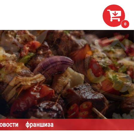

0
новости
франшиза