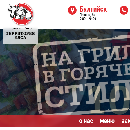
Балтийск


Ленина, 6а
9:00 - 20:00
·
гриль
бар
ТЕРРИТОРИЯ
МЯСА
о нас
меню
за