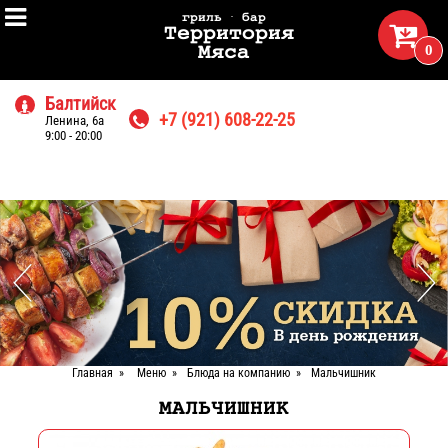

гриль · бар

Территория
0
Мяса
Балтийск

+7 (921) 608-22-25
Ленина, 6а

9:00 - 20:00
Главная
»
Меню
»
Блюда на компанию
»
Мальчишник
МАЛЬЧИШНИК