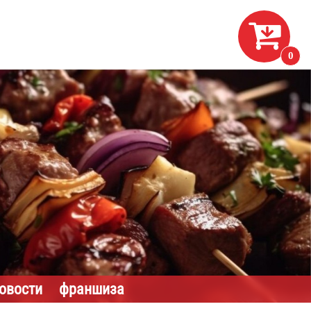

0
новости
франшиза