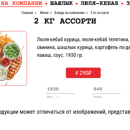
 НА КОМПАНИЮ
ШАШЛЫК
ЛЮЛЯ-КЕБАБ
З
Главная
»
Меню
»
Блюда на компанию
»
2 кг ассорти
2 КГ АССОРТИ
Люля-кебаб курица, люля-кебаб телятина
свинина, шашлык курица, картофель по-д
лаваш, соус. 1930 гр.
4 290₽
1930
840
Вес, г.
Ккал.
дукции может отличаться от изображений, представ