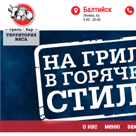
Балтийск


Ленина, 6а
9:00 - 20:00
·
гриль
бар
ТЕРРИТОРИЯ
МЯСА
о нас
меню
за