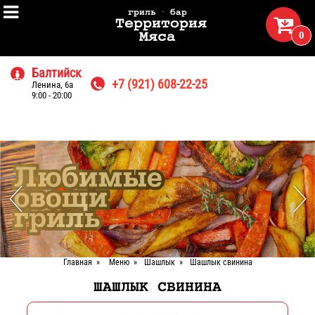

гриль · бар

Территория
0
Мяса
Балтийск

+7 (921) 608-22-25
Ленина, 6а

9:00 - 20:00
Главная
»
Меню
»
Шашлык
»
Шашлык свинина
ШАШЛЫК СВИНИНА