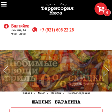

гриль · бар

Территория
0
Мяса
Балтийск

+7 (921) 608-22-25
Ленина, 6а

9:00 - 20:00
Главная
»
Меню
»
Шашлык
»
Шашлык баранина
ШАШЛЫК БАРАНИНА