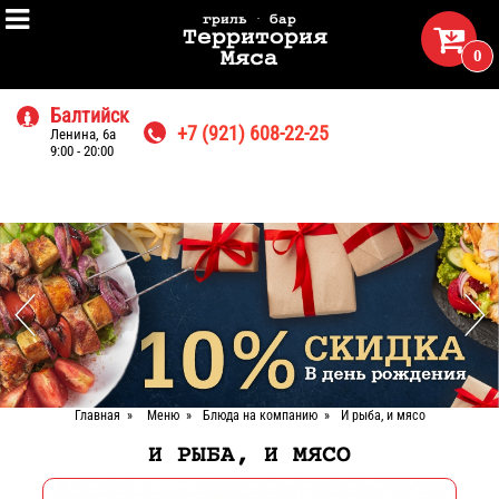

гриль · бар

Территория
0
Мяса
Балтийск

+7 (921) 608-22-25
Ленина, 6а

9:00 - 20:00
Главная
»
Меню
»
Блюда на компанию
»
И рыба, и мясо
И РЫБА, И МЯСО